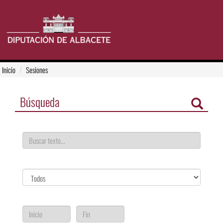
Toggle
navigat
Inicio
Sesiones
Búsqueda
Texto a buscar
Órgano colegiado
Periodo de sesión